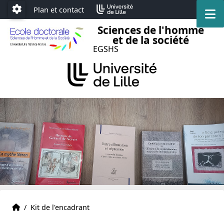
Accéder au menu principal
Accéder au contenu
Plan et contact
M
Paramétrage
Sciences de l'homme
et de la société
EGSHS
Accueil
Accueil
/
Kit de l'encadrant