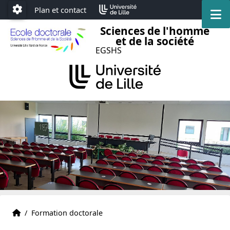
Accéder au menu principal
Accéder au contenu
Plan et contact
M
Paramétrage
Sciences de l'homme
et de la société
EGSHS
Accueil
Accueil
/
Formation doctorale