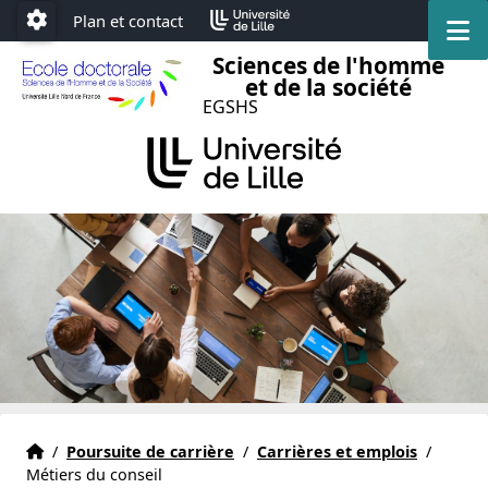
Accéder au menu principal
Accéder au contenu
Plan et contact
M
Paramétrage
Sciences de l'homme
et de la société
EGSHS
Accueil
Accueil
/
Poursuite de carrière
/
Carrières et emplois
/
Métiers du conseil