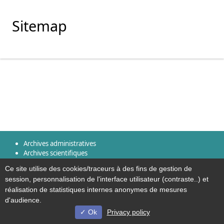
Sitemap
Archives administratives
Archives scientifiques
Ce site utilise des cookies/traceurs à des fins de gestion de
session, personnalisation de l'interface utilisateur (contraste..) et
Sitemap
réalisation de statistiques internes anonymes de mesures
d'audience.
Ok
Privacy policy
© Université de Lille - 2022